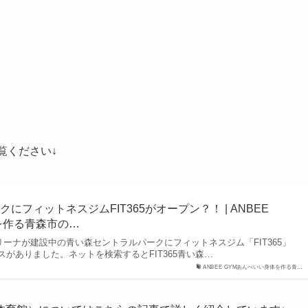
覧ください↓
にフィットネスジムFIT365がオープン？！ | ANBEE
を作る青森市の…
アリーナが建設中の青い森セントラルパークにフィットネスジム「FIT365」
がありました。ネットを検索するとFIT365青い森…
ANBEE GYMあんべいい身体を作る青…