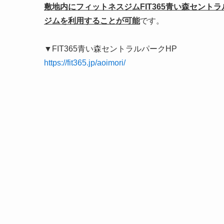
敷地内にフィットネスジムFIT365青い森セン
ジムを利用することが可能
です。
▼FIT365青い森セントラルパークHP
https://fit365.jp/aoimori/